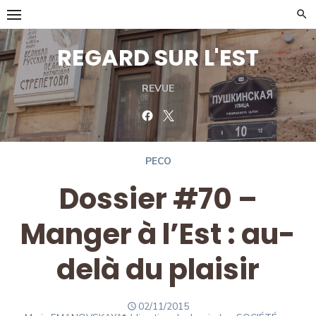
Skip
to
content
REGARD SUR L'EST
REVUE
Facebook
Twitter
PECO
Dossier #70 –
Manger à l’Est : au-
delà du plaisir
POSTED
02/11/2015