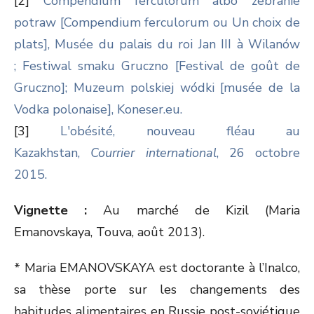
[2]
Compendium ferculorum albo zebranie
potraw [Compendium ferculorum ou Un choix de
plats], Musée du palais du roi Jan III à Wilanów
;
Festiwal smaku Gruczno [Festival de goût de
Gruczno];
Muzeum polskiej wódki [musée de la
Vodka polonaise], Koneser.eu.
[3]
L'obésité, nouveau fléau au
Kazakhstan,
Courrier international
, 26 octobre
2015.
Vignette :
Au marché de Kizil (Maria
Emanovskaya, Touva, août 2013).
* Maria EMANOVSKAYA est doctorante à l’Inalco,
sa thèse porte sur les changements des
habitudes alimentaires en Russie post-soviétique