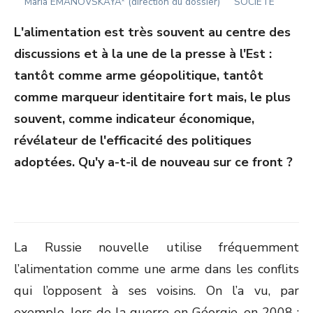
Author
ON
Maria EMANOVSKAYA* (direction du dossier)
SOCIÉTÉ
L'alimentation est très souvent au centre des
discussions et à la une de la presse à l'Est :
tantôt comme arme géopolitique, tantôt
comme marqueur identitaire fort mais, le plus
souvent, comme indicateur économique,
révélateur de l'efficacité des politiques
adoptées. Qu'y a-t-il de nouveau sur ce front ?
La Russie nouvelle utilise fréquemment
l’alimentation comme une arme dans les conflits
qui l’opposent à ses voisins. On l’a vu, par
exemple, lors de la guerre en Géorgie, en 2008 :