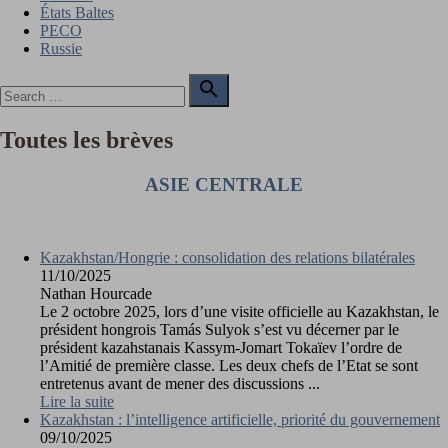
États Baltes
PECO
Russie
Search

for:
Search
Toutes les brèves
ASIE CENTRALE
Kazakhstan/Hongrie : consolidation des relations bilatérales
11/10/2025
Nathan Hourcade
Le 2 octobre 2025, lors d’une visite officielle au Kazakhstan, le
président hongrois Tamás Sulyok s’est vu décerner par le
président kazahstanais Kassym-Jomart Tokaïev l’ordre de
l’Amitié de première classe. Les deux chefs de l’Etat se sont
entretenus avant de mener des discussions ...
Lire la suite
Kazakhstan : l’intelligence artificielle, priorité du gouvernement
09/10/2025