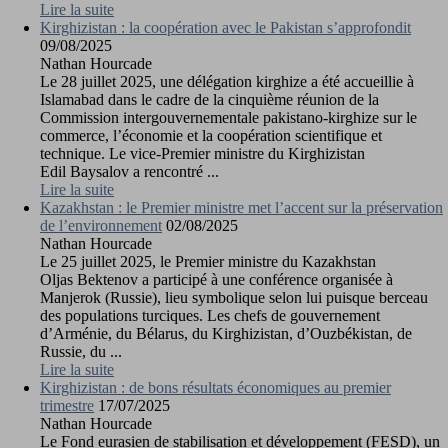
Lire la suite
Kirghizistan : la coopération avec le Pakistan s’approfondit
09/08/2025
Nathan Hourcade
Le 28 juillet 2025, une délégation kirghize a été accueillie à
Islamabad dans le cadre de la cinquième réunion de la
Commission intergouvernementale pakistano-kirghize sur le
commerce, l’économie et la coopération scientifique et
technique. Le vice-Premier ministre du Kirghizistan
Edil Baysalov a rencontré ...
Lire la suite
Kazakhstan : le Premier ministre met l’accent sur la préservation
de l’environnement
02/08/2025
Nathan Hourcade
Le 25 juillet 2025, le Premier ministre du Kazakhstan
Oljas Bektenov a participé à une conférence organisée à
Manjerok (Russie), lieu symbolique selon lui puisque berceau
des populations turciques. Les chefs de gouvernement
d’Arménie, du Bélarus, du Kirghizistan, d’Ouzbékistan, de
Russie, du ...
Lire la suite
Kirghizistan : de bons résultats économiques au premier
trimestre
17/07/2025
Nathan Hourcade
Le Fond eurasien de stabilisation et développement (FESD), un