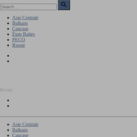
Skip
Search

to
for:
Search
content
Asie Centrale
Balkans
Caucase
États Baltes
PECO
Russie
Facebook
Twitter
REGARD SUR L'EST
Revue
Facebook
Twitter
Asie Centrale
Balkans
Caucase