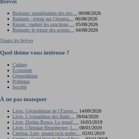
Brèves
Bulgarie: numérisation des pro…
09/08/2026
Bulgarie : retour sur l’émigra…
06/08/2026
Russie : malgré les sanctions,…
05/08/2026
Bulgarie: le retour des avions…
04/08/2026
Toutes les brèves
Quel thème vous intéresse ?
Culture
Économie
Géopolitique
Politique
Société
À ne pas manquer
Livre. Géopolitique de l’Europ…
14/09/2020
Livre. L’extradition des Balte…
28/04/2020
Livre. Dorina Roşca, Le grand …
16/03/2019
Livre. Christian Bromberger, L…
08/01/2019
Cinéma. Leto, quand rock under…
02/01/2019
Cinéma : Cold War de Paweł Paw…
03/11/2018