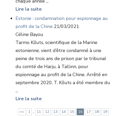
chaque année ...
Lire la suite
Estonie : condamnation pour espionnage au
profit de la Chine
21/03/2021
Céline Bayou
Tarmo Kõuts, scientifique de la Marine
estonienne, vient d’être condamné à une
peine de trois ans de prison par le tribunal
du comté de Harju, à Tallinn, pour
espionnage au profit de la Chine. Arrêté en
septembre 2020, T. Kõuts a été membre du
...
Lire la suite
<<
1
...
11
12
13
14
15
16
17
18
19