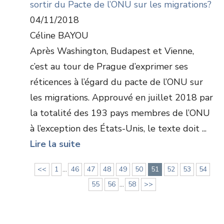
sortir du Pacte de l’ONU sur les migrations?
04/11/2018
Céline BAYOU
Après Washington, Budapest et Vienne,
c’est au tour de Prague d’exprimer ses
réticences à l’égard du pacte de l’ONU sur
les migrations. Approuvé en juillet 2018 par
la totalité des 193 pays membres de l’ONU
à l’exception des États-Unis, le texte doit ...
Lire la suite
<<
1
...
46
47
48
49
50
51
52
53
54
55
56
...
58
>>