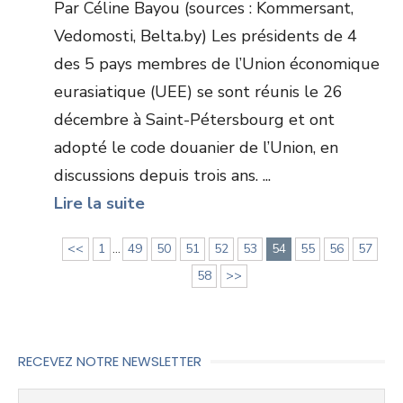
Par Céline Bayou (sources : Kommersant,
Vedomosti, Belta.by) Les présidents de 4
des 5 pays membres de l’Union économique
eurasiatique (UEE) se sont réunis le 26
décembre à Saint-Pétersbourg et ont
adopté le code douanier de l’Union, en
discussions depuis trois ans. ...
Lire la suite
<<
1
...
49
50
51
52
53
54
55
56
57
58
>>
RECEVEZ NOTRE NEWSLETTER