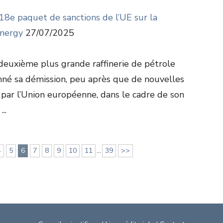
 18e paquet de sanctions de l’UE sur la
Energy
27/07/2025
 deuxième plus grande raffinerie de pétrole
onné sa démission, peu après que de nouvelles
 par l’Union européenne, dans le cadre de son
..
4
5
6
7
8
9
10
11
...
39
>>