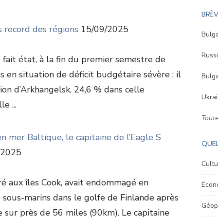
BRÈV
s record des régions
15/09/2025
Bulga
Russi
 fait état, à la fin du premier semestre de
s en situation de déficit budgétaire sévère : il
Bulga
gion d’Arkhangelsk, 24,6 % dans celle
Ukrai
e ...
Toute
en mer Baltique, le capitaine de l’Eagle S
QUEL
/2025
Cultu
tré aux îles Cook, avait endommagé en
Écon
sous-marins dans le golfe de Finlande après
Géopo
re sur près de 56 miles (90km). Le capitaine