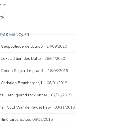
ique
été
E PAS MANQUER
. Géopolitique de l’Europ…
14/09/2020
. L’extradition des Balte…
28/04/2020
. Dorina Roşca, Le grand …
16/03/2019
. Christian Bromberger, L…
08/01/2019
a. Leto, quand rock under…
02/01/2019
ma : Cold War de Paweł Paw…
03/11/2018
. Itinéraires baltes
06/12/2015