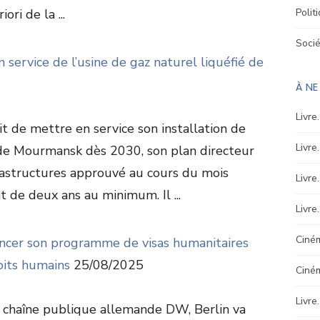
ori de la ...
Polit
Soci
n service de l’usine de gaz naturel liquéfié de
À N
Livre
t de mettre en service son installation de
Livre
 de Mourmansk dès 2030, son plan directeur
astructures approuvé au cours du mois
Livre
 de deux ans au minimum. Il ...
Livre
Ciném
lancer son programme de visas humanitaires
oits humains
25/08/2025
Ciné
Livre
la chaîne publique allemande DW, Berlin va