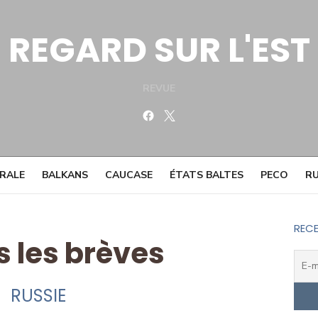
REGARD SUR L'EST
REVUE
Facebook
Twitter
TRALE
BALKANS
CAUCASE
ÉTATS BALTES
PECO
RU
RECE
s les brèves
RUSSIE