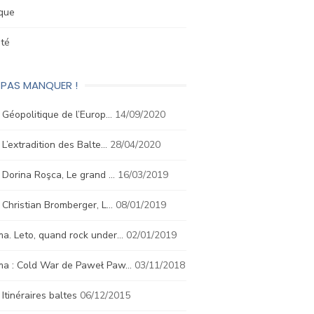
ique
été
 PAS MANQUER !
. Géopolitique de l’Europ…
14/09/2020
. L’extradition des Balte…
28/04/2020
. Dorina Roşca, Le grand …
16/03/2019
. Christian Bromberger, L…
08/01/2019
a. Leto, quand rock under…
02/01/2019
ma : Cold War de Paweł Paw…
03/11/2018
. Itinéraires baltes
06/12/2015