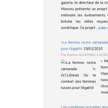
gazeta, le directeur de la s
Moscou présente un projet
mémoire les événements o
brèche les idées reçues 
soviétique. Ce projet ...
LIRE 
«La femme, notre camarade 
pour l’égalité
15/01/2010
Karina ALIOKHINA-LACRO
« Me
form
Viaz
rus
réc
«mei
Les conditions actuelles d