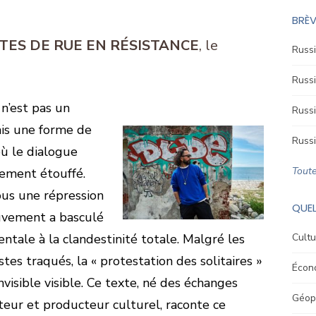
BRÈV
ISTES DE RUE EN RÉSISTANCE
Russi
Russi
 n’est pas un
Russi
is une forme de
Russi
où le dialogue
Toute
ement étouffé.
us une répression
QUEL
uvement a basculé
tale à la clandestinité totale. Malgré les
Cultu
stes traqués, la « protestation des solitaires »
Écon
nvisible visible. Ce texte, né des échanges
Géopo
teur et producteur culturel, raconte ce