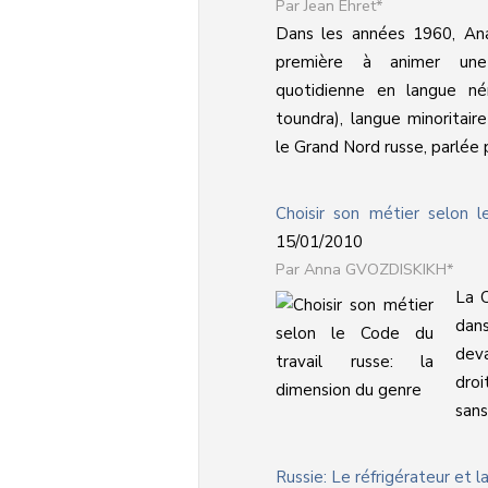
Jean Ehret*
Dans les années 1960, Ana
première à animer une
quotidienne en langue n
toundra), langue minoritair
le Grand Nord russe, parlée pa
Choisir son métier selon l
15/01/2010
Anna GVOZDISKIKH*
La C
dan
deva
droi
sans
Russie: Le réfrigérateur et 