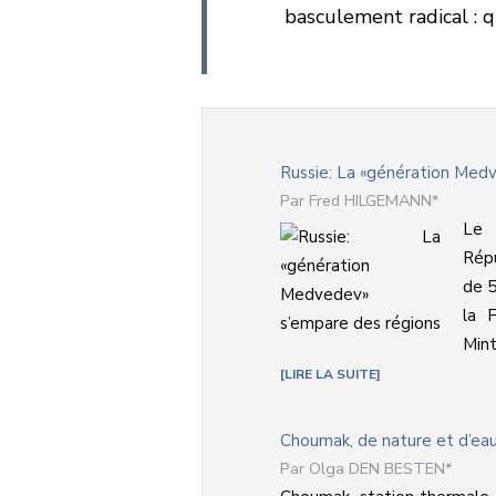
basculement radical : qu
Russie: La «génération Med
Fred HILGEMANN*
Le 
Rép
de 5
la F
Mint
LIRE LA SUITE
Choumak, de nature et d’eau
Olga DEN BESTEN*