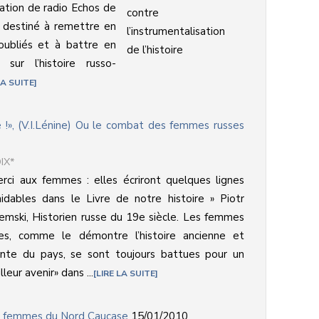
tation de radio Echos de
 destiné à remettre en
ubliés et à battre en
sur l’histoire russo-
LA SUITE
!», (V.I.Lénine) Ou le combat des femmes russes
IX*
rci aux femmes : elles écriront quelques lignes
idables dans le Livre de notre histoire » Piotr
emski, Historien russe du 19e siècle. Les femmes
ses, comme le démontre l’histoire ancienne et
ente du pays, se sont toujours battues pour un
lleur avenir» dans ...
LIRE LA SUITE
es femmes du Nord Caucase
15/01/2010