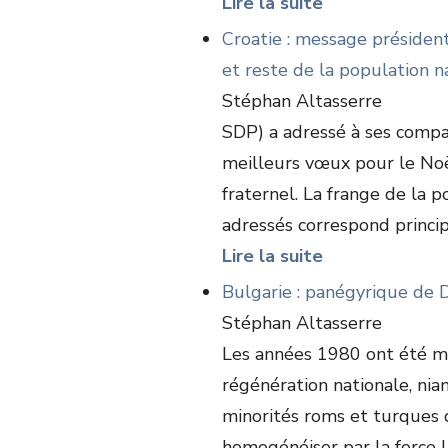
Lire la suite
Croatie : message président
et reste de la population n
Stéphan Altasserre
SDP) a adressé à ses compa
meilleurs vœux pour le Noë
fraternel. La frange de la 
adressés correspond princip
Lire la suite
Bulgarie : panégyrique de 
Stéphan Altasserre
Les années 1980 ont été m
régénération nationale, nian
minorités roms et turques d
homogénéiser par la force l