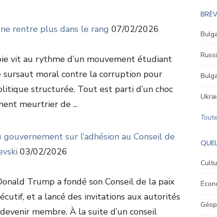
BRÈV
 ne rentre plus dans le rang
07/02/2026
Bulga
Russi
rbie vit au rythme d’un mouvement étudiant
e sursaut moral contre la corruption pour
Bulga
litique structurée. Tout est parti d’un choc
Ukrai
ement meurtrier de ...
Toute
du gouvernement sur l’adhésion au Conseil de
QUEL
evski
03/02/2026
Cultu
 Donald Trump a fondé son Conseil de la paix
Écon
écutif, et a lancé des invitations aux autorités
Géopo
evenir membre. À la suite d’un conseil