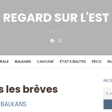
REGARD SUR L'EST
REVUE
Facebook
Twitter
TRALE
BALKANS
CAUCASE
ÉTATS BALTES
PECO
RU
RECE
s les brèves
BALKANS