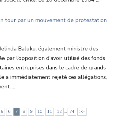
 son tour par un mouvement de protestation
6
 Belinda Baluku, également ministre des
ée par l’opposition d’avoir utilisé des fonds
rtaines entreprises dans le cadre de grands
Elle a immédiatement rejeté ces allégations,
t. ...
5
6
7
8
9
10
11
12
...
74
>>