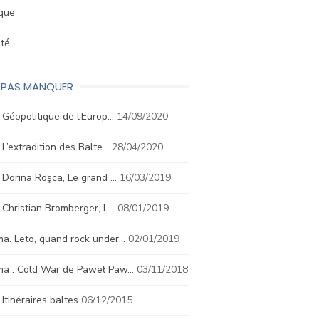
ique
été
E PAS MANQUER
. Géopolitique de l’Europ…
14/09/2020
. L’extradition des Balte…
28/04/2020
. Dorina Roşca, Le grand …
16/03/2019
. Christian Bromberger, L…
08/01/2019
a. Leto, quand rock under…
02/01/2019
ma : Cold War de Paweł Paw…
03/11/2018
. Itinéraires baltes
06/12/2015