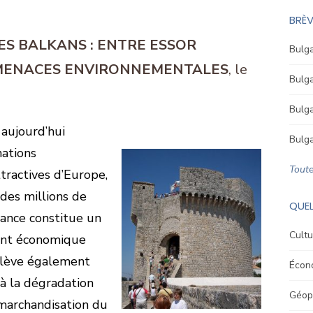
BRÈV
ES BALKANS : ENTRE ESSOR
Bulga
MENACES ENVIRONNEMENTALES
Bulga
Bulga
 aujourd’hui
Bulga
ations
Toute
ttractives d’Europe,
des millions de
QUEL
ssance constitue un
Cultu
ent économique
oulève également
Écon
à la dégradation
Géopo
 marchandisation du