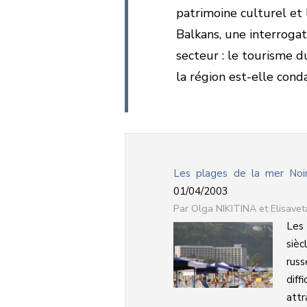
patrimoine culturel et 
Balkans, une interroga
secteur : le tourisme d
la région est-elle conda
Les plages de la mer Noire
01/04/2003
Olga NIKITINA et Elisave
Les 
sièc
rus
diff
attr