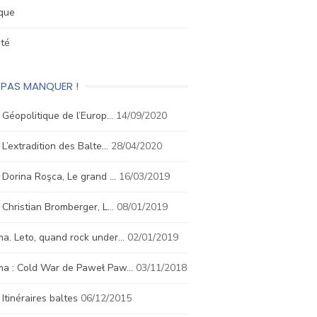
ique
été
 PAS MANQUER !
. Géopolitique de l’Europ…
14/09/2020
. L’extradition des Balte…
28/04/2020
. Dorina Roşca, Le grand …
16/03/2019
. Christian Bromberger, L…
08/01/2019
a. Leto, quand rock under…
02/01/2019
ma : Cold War de Paweł Paw…
03/11/2018
. Itinéraires baltes
06/12/2015