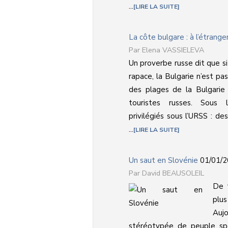
...
LIRE LA SUITE
La côte bulgare : à l’étrang
Elena VASSIELEVA
Un proverbe russe dit que si
rapace, la Bulgarie n’est pas
des plages de la Bulgarie 
touristes russes. Sous 
privilégiés sous l’URSS : 
...
LIRE LA SUITE
Un saut en Slovénie
01/01/2
David BEAUSOLEIL
De t
plu
Auj
stéréotypée de peuple spo