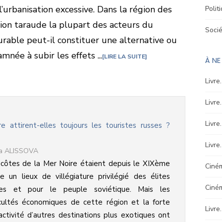
l’urbanisation excessive. Dans la région des
Polit
tion taraude la plupart des acteurs du
Soci
urable peut-il constituer une alternative ou
mnée à subir les effets ...
LIRE LA SUITE
À NE
Livre
Livre
Livre
 attirent-elles toujours les touristes russes ?
Livre
ta ALISSOVA
côtes de la Mer Noire étaient depuis le XIXème
Ciném
le un lieux de villégiature privilégié des élites
Ciné
ses et pour le peuple soviétique. Mais les
icultés économiques de cette région et la forte
Livre
activité d’autres destinations plus exotiques ont