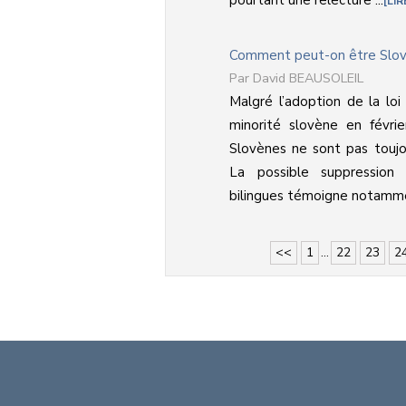
LIR
Comment peut-on être Slovè
David BEAUSOLEIL
Malgré l’adoption de la loi
minorité slovène en févrie
Slovènes ne sont pas toujou
La possible suppression 
bilingues témoigne notamment
<<
1
...
22
23
2