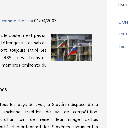
Livre
er comme chez soi
01/04/2003
CON
Tous 
 « le poulet n’est pas un
 l’étranger ». Les sables
Tous 
ont toujours attiré les
l’URSS, des touristes
des membres éminents du
003
ous les pays de l’Est, la Slovénie dispose de la
s ancienne tradition de ski de compétition.
ourd’hui, loin de renier leur image parfois
rtif et montagnard, les Slovènes continuent à