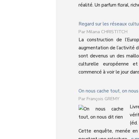
réalité. Un parfum floral, riche
Regard sur les réseaux cultu
Milana CHRISTITCH
La construction de l’Euro
augmentation de l’activité d
sont devenus un des maillon
culturelle européenne e
commencé à voir le jour dans l
On nous cache tout, on nous 
François GREMY
Livr
véri
(éd.
Cette enquête, menée en 1
pourtant une relecture ...