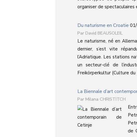
organiser de spectaculaires 
Du naturisme en Croatie
01/
David BEAUSOLEIL
Le naturisme, né en Allema
dernier, s’est vite répan
l’Adriatique. Les stations na
un secteur-clé de l’indust
Freikörperkultur (Culture du 
La Biennale d’art contempor
Milana CHRISTITCH
Ent
Pet
Petr
de C