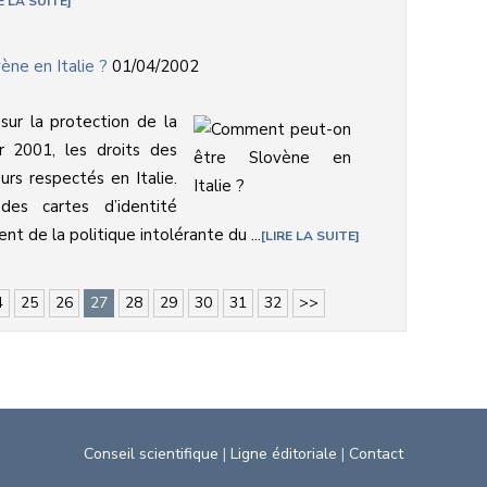
E LA SUITE
ne en Italie ?
01/04/2002
 sur la protection de la
r 2001, les droits des
rs respectés en Italie.
des cartes d’identité
 de la politique intolérante du ...
LIRE LA SUITE
4
25
26
27
28
29
30
31
32
>>
Conseil scientifique
|
Ligne éditoriale
|
Contact