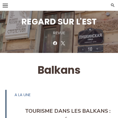
Skip
to
content
REGARD SUR L'EST
REVUE
Facebook
Twitter
Balkans
A LA UNE
TOURISME DANS LES BALKANS :