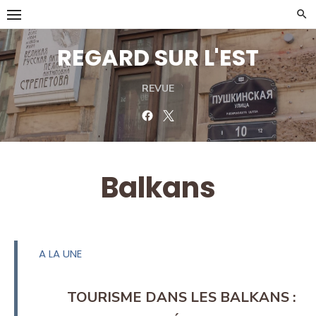
Skip
to
content
REGARD SUR L'EST
REVUE
Facebook
Twitter
Balkans
A LA UNE
TOURISME DANS LES BALKANS :