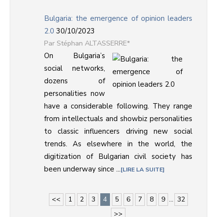
Bulgaria: the emergence of opinion leaders
2.0
30/10/2023
Stéphan ALTASSERRE*
On Bulgaria’s
social networks,
dozens of
personalities now
have a considerable following. They range
from intellectuals and showbiz personalities
to classic influencers driving new social
trends. As elsewhere in the world, the
digitization of Bulgarian civil society has
been underway since ...
LIRE LA SUITE
<<
1
2
3
4
5
6
7
8
9
...
32
>>