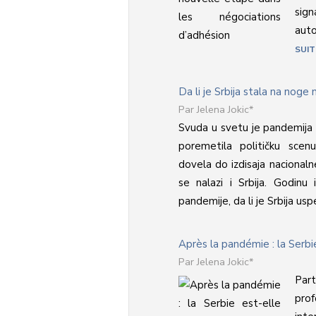
sig
auto
SUIT
Da li je Srbija stala na nog
Jelena Jokic*
Svuda u svetu je pandemija
poremetila političku scen
dovela do izdisaja nacional
se nalazi i Srbija. Godin
pandemije, da li je Srbija usp
Après la pandémie : la Serbi
Jelena Jokic*
Par
pro