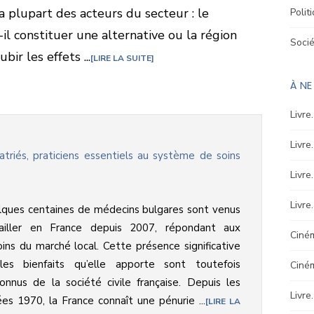
a plupart des acteurs du secteur : le
Polit
l constituer une alternative ou la région
Soci
ir les effets ...
LIRE LA SUITE
À NE
Livre
Livre
triés, praticiens essentiels au système de soins
Livre
Livre
ques centaines de médecins bulgares sont venus
vailler en France depuis 2007, répondant aux
Ciném
ins du marché local. Cette présence significative
les bienfaits qu’elle apporte sont toutefois
Ciné
nnus de la société civile française. Depuis les
Livre
es 1970, la France connaît une pénurie ...
LIRE LA