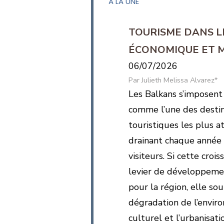
A LA UNE
TOURISME DANS L
ÉCONOMIQUE ET 
06/07/2026
Julieth Melissa Alvarez*
Les Balkans s’imposent
comme l’une des destin
touristiques les plus a
drainant chaque année 
visiteurs. Si cette croi
levier de développem
pour la région, elle s
dégradation de l’envir
culturel et l’urbanisat