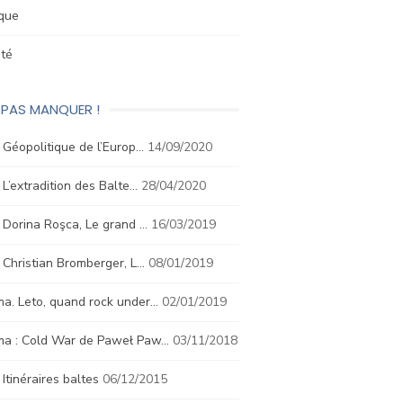
ique
été
 PAS MANQUER !
. Géopolitique de l’Europ…
14/09/2020
. L’extradition des Balte…
28/04/2020
. Dorina Roşca, Le grand …
16/03/2019
. Christian Bromberger, L…
08/01/2019
a. Leto, quand rock under…
02/01/2019
ma : Cold War de Paweł Paw…
03/11/2018
. Itinéraires baltes
06/12/2015