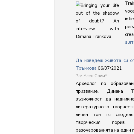
Tra
voca
inti
per
crea
SUIT
Да изведеш живота си о
Трънкова
06/07/2021
Асен Слим*
Археолог по образова
призвание, Димана 
възможност да надникн
литературното творчест
личен тон тя споделя
творческия порив,
разочарованията на един п