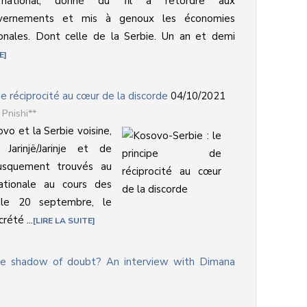
ernational, donné du fil à retordre aux
vernements et mis à genoux les économies
onales. Dont celle de la Serbie. Un an et demi
E
de réciprocité au cœur de la discorde
04/10/2021
Pnishi**
vo et la Serbie voisine,
Jarinjë/Jarinje et de
rusquement trouvés au
nationale au cours des
, le 20 septembre, le
été ...
LIRE LA SUITE
 the shadow of doubt? An interview with Dimana