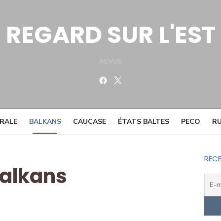
REGARD SUR L'EST
REVUE
Facebook
Twitter
TRALE
BALKANS
CAUCASE
ÉTATS BALTES
PECO
RU
RECE
alkans