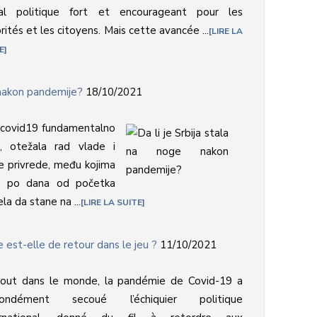
nal politique fort et encourageant pour les
rités et les citoyens. Mais cette avancée ...
LIRE LA
E
e nakon pandemije?
18/10/2021
 covid19 fundamentalno
u, otežala rad vlade i
ne privrede, među kojima
u i po dana od početka
ela da stane na ...
LIRE LA SUITE
e est-elle de retour dans le jeu ?
11/10/2021
tout dans le monde, la pandémie de Covid-19 a
fondément secoué l’échiquier politique