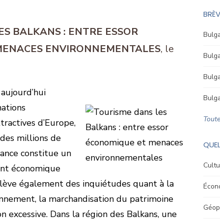
BRÈV
ES BALKANS : ENTRE ESSOR
Bulga
MENACES ENVIRONNEMENTALES
Bulga
Bulga
 aujourd’hui
Bulga
ations
Toute
ttractives d’Europe,
des millions de
QUEL
ssance constitue un
Cultu
ent économique
oulève également des inquiétudes quant à la
Écon
onnement, la marchandisation du patrimoine
Géopo
ion excessive. Dans la région des Balkans, une