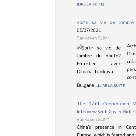
LIRE LA SUITE
Sortir sa vie de l’ombr
05/07/2021
Assen SLIM*
Arch
Dima
cré
pers
cont
Bulgarie ...
LIRE LA SUITE
The 17+1 Cooperation Me
Interview with Xavier Riche
Assen SLIM*
China’s presence in Cen
Europe, which is feared and