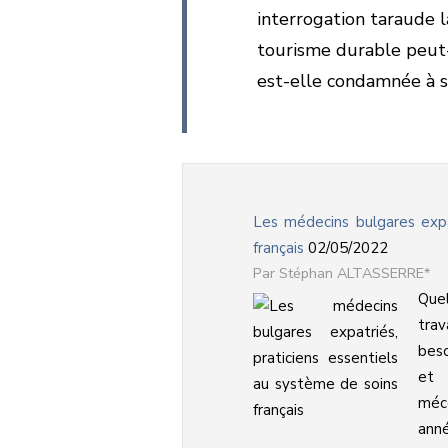
interrogation taraude l
tourisme durable peut-i
est-elle condamnée à sub
Les médecins bulgares expa
français
02/05/2022
Stéphan ALTASSERRE*
Quel
tra
beso
et 
méco
anné