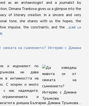
ined as an archaeologist and a journalist by
tion, Dimana Trankova gives us a glimpse into the
macy of literary creation. In a sincere and very
sonal tone, she shares with us the hopes, the
tive impulse, the constraints, and the ...
LIRE LA
E
т сянката на съмнението? Интервю с Димана
ние и журналист по
Трънкова ни дава
ем в интимността на
во. С искрен и много
 с нас надеждите,
 ограниченията и
исател в днешна България. Димана Трънкова ...