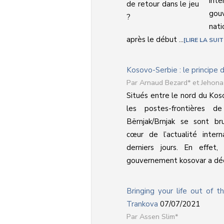
int
gou
nati
après le début ...
LIRE LA SUIT
Kosovo-Serbie : le principe 
Arnaud Bezard* et Jehona 
Situés entre le nord du Koso
les postes-frontières de 
Bërnjak/Brnjak se sont b
cœur de l’actualité inter
derniers jours. En effet
gouvernement kosovar a décr
Bringing your life out of
Trankova
07/07/2021
Assen Slim*