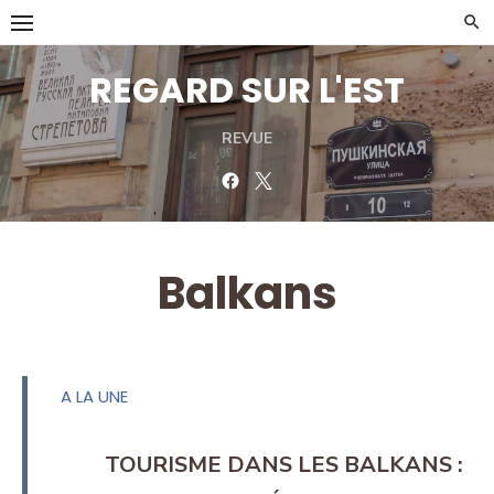
Skip
to
content
REGARD SUR L'EST
REVUE
Facebook
Twitter
Balkans
A LA UNE
TOURISME DANS LES BALKANS :