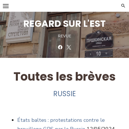
Skip
to
content
REGARD SUR L'EST
REVUE
Facebook
Twitter
Toutes les brèves
RUSSIE
États baltes : protestations contre le