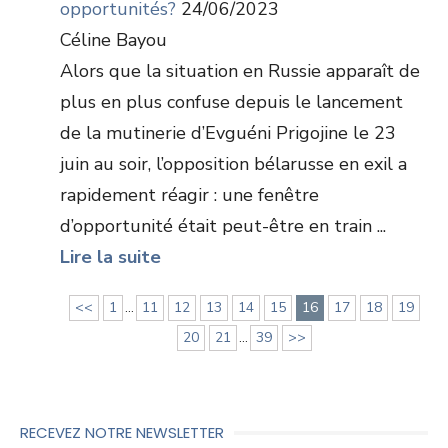
opportunités?
24/06/2023
Céline Bayou
Alors que la situation en Russie apparaît de
plus en plus confuse depuis le lancement
de la mutinerie d’Evguéni Prigojine le 23
juin au soir, l’opposition bélarusse en exil a
rapidement réagir : une fenêtre
d’opportunité était peut-être en train ...
Lire la suite
<<
1
...
11
12
13
14
15
16
17
18
19
20
21
...
39
>>
RECEVEZ NOTRE NEWSLETTER