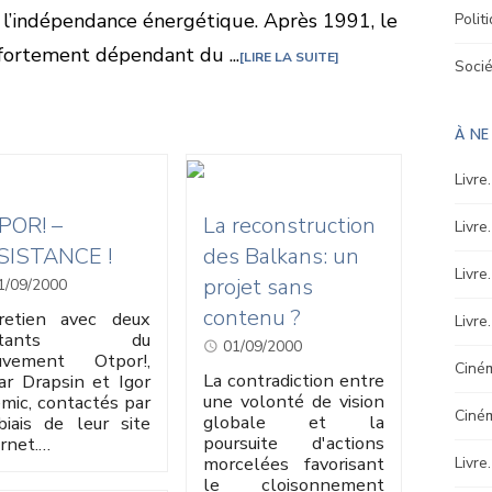
 l’indépendance énergétique. Après 1991, le
Polit
 fortement dépendant du ...
LIRE LA SUITE
Soci
À N
Livre
POR! –
La reconstruction
Livre
SISTANCE !
des Balkans: un
Livre
projet sans
1/09/2000
contenu ?
retien avec deux
Livre
litants du
01/09/2000
uvement Otpor!,
Ciném
La contradiction entre
ar Drapsin et Igor
une volonté de vision
emic, contactés par
Ciné
globale et la
biais de leur site
poursuite d'actions
ernet.…
morcelées favorisant
Livre
le cloisonnement