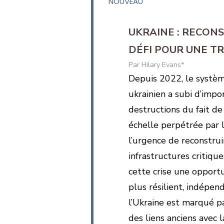
NOUVEAU
UKRAINE : RECON
DÉFI POUR UNE T
Hilary Evans*
Depuis 2022, le systè
ukrainien a subi d’impo
destructions du fait de 
échelle perpétrée par l
l’urgence de reconstrui
infrastructures critique
cette crise une opportu
plus résilient, indépe
l’Ukraine est marqué pa
des liens anciens avec 