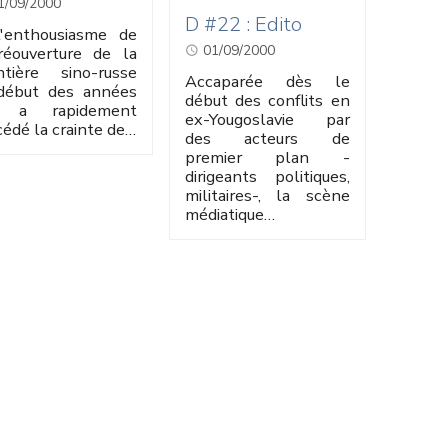
1/09/2000
D #22 : Edito
'enthousiasme de
01/09/2000
réouverture de la
ntière sino-russe
Accaparée dès le
début des années
début des conflits en
, a rapidement
ex-Yougoslavie par
cédé la crainte de…
des acteurs de
premier plan -
dirigeants politiques,
militaires-, la scène
médiatique…