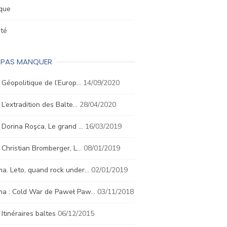
ique
été
E PAS MANQUER
. Géopolitique de l’Europ…
14/09/2020
. L’extradition des Balte…
28/04/2020
. Dorina Roşca, Le grand …
16/03/2019
. Christian Bromberger, L…
08/01/2019
a. Leto, quand rock under…
02/01/2019
ma : Cold War de Paweł Paw…
03/11/2018
. Itinéraires baltes
06/12/2015