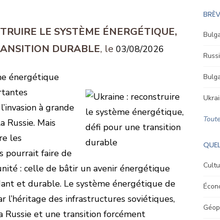
BRÈV
STRUIRE LE SYSTÈME ÉNERGÉTIQUE,
Bulga
RANSITION DURABLE
03/08/2026
Russi
me énergétique
Bulga
rtantes
Ukrai
l’invasion à grande
Toute
a Russie. Mais
re les
QUEL
s pourrait faire de
Cultu
nité : celle de bâtir un avenir énergétique
ndant et durable. Le système énergétique de
Écon
r l’héritage des infrastructures soviétiques,
Géopo
la Russie et une transition forcément