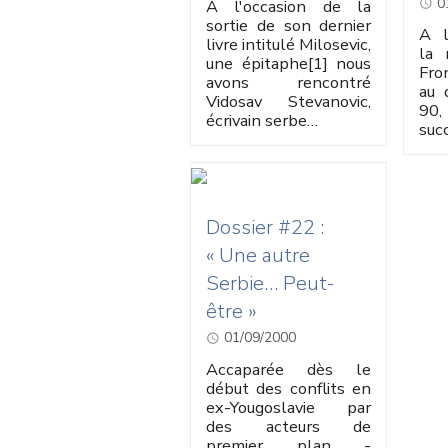
0
A l'occasion de la
sortie de son dernier
A l
livre intitulé Milosevic,
la 
une épitaphe[1] nous
Fro
avons rencontré
au 
Vidosav Stevanovic,
90
écrivain serbe…
suc
Dossier #22 :
« Une autre
Serbie… Peut-
être »
01/09/2000
Accaparée dès le
début des conflits en
ex-Yougoslavie par
des acteurs de
premier plan -