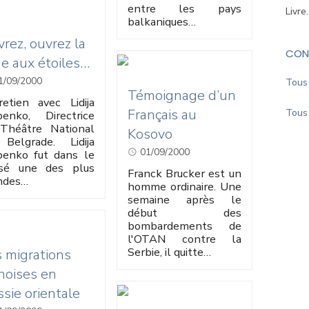
entre les pays
Livre
balkaniques…
rez, ouvrez la
CON
e aux étoiles…
1/09/2000
Tous 
Témoignage d’un
retien avec Lidija
Français au
Tous 
ipenko, Directrice
Théâtre National
Kosovo
Belgrade. Lidija
01/09/2000
ipenko fut dans le
sé une des plus
Franck Brucker est un
ndes…
homme ordinaire. Une
semaine après le
début des
bombardements de
l'OTAN contre la
Serbie, il quitte…
 migrations
noises en
sie orientale