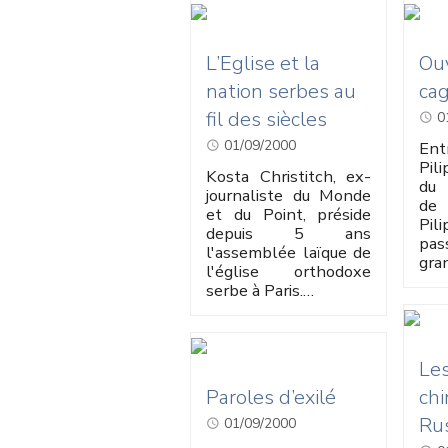
L’Eglise et la
Ouv
nation serbes au
cag
fil des siècles
0
01/09/2000
Ent
Pil
Kosta Christitch, ex-
du 
journaliste du Monde
de 
et du Point, préside
Pil
depuis 5 ans
pas
l'assemblée laïque de
gra
l'église orthodoxe
serbe à Paris.…
Les
Paroles d’exilé
chi
Rus
01/09/2000