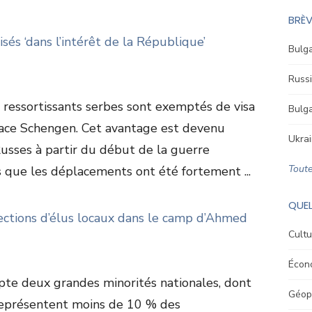
BRÈV
sés ‘dans l’intérêt de la République’
Bulga
Russi
ressortissants serbes sont exemptés de visa
Bulga
pace Schengen. Cet avantage est devenu
Ukrai
usses à partir du début de la guerre
Toute
rs que les déplacements ont été fortement ...
QUEL
fections d’élus locaux dans le camp d’Ahmed
Cultu
Écon
te deux grandes minorités nationales, dont
Géopo
 représentent moins de 10 % des