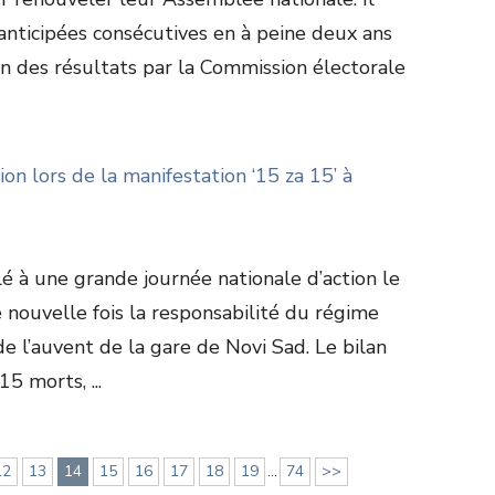
 anticipées consécutives en à peine deux ans
on des résultats par la Commission électorale
ion lors de la manifestation ‘15 za 15’ à
é à une grande journée nationale d’action le
nouvelle fois la responsabilité du régime
e l’auvent de la gare de Novi Sad. Le bilan
5 morts, ...
12
13
14
15
16
17
18
19
...
74
>>