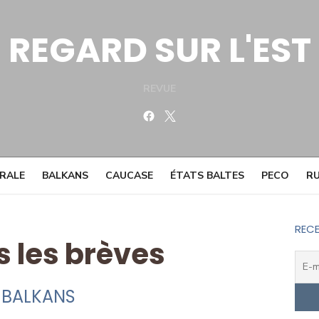
REGARD SUR L'EST
REVUE
Facebook
Twitter
TRALE
BALKANS
CAUCASE
ÉTATS BALTES
PECO
RU
RECE
s les brèves
BALKANS