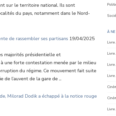
t sur le territoire national. Ils sont
Polit
ocalités du pays, notamment dans le Nord-
Soci
À N
ente de rassembler ses partisans
19/04/2025
Livre
Livre
es majorités présidentielle et
à une forte contestation menée par le milieu
Livre
orruption du régime. Ce mouvement fait suite
Livre
e de l’auvent de la gare de ...
Ciném
de, Milorad Dodik a échappé à la notice rouge
Ciné
Livre