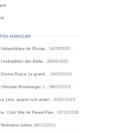
ique
été
E PAS MANQUER
. Géopolitique de l’Europ…
14/09/2020
. L’extradition des Balte…
28/04/2020
. Dorina Roşca, Le grand …
16/03/2019
. Christian Bromberger, L…
08/01/2019
a. Leto, quand rock under…
02/01/2019
ma : Cold War de Paweł Paw…
03/11/2018
. Itinéraires baltes
06/12/2015