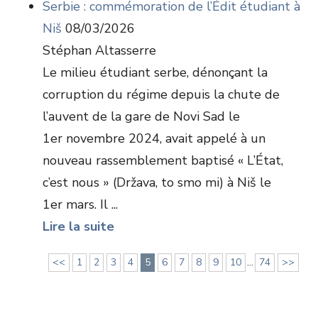
Serbie : commémoration de l’Édit étudiant à
Niš
08/03/2026
Stéphan Altasserre
Le milieu étudiant serbe, dénonçant la
corruption du régime depuis la chute de
l’auvent de la gare de Novi Sad le
1er novembre 2024, avait appelé à un
nouveau rassemblement baptisé « L’État,
c’est nous » (Država, to smo mi) à Niš le
1er mars. Il ...
Lire la suite
<<
1
2
3
4
5
6
7
8
9
10
...
74
>>