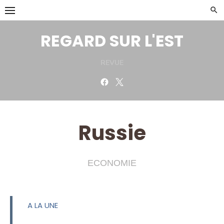
Skip
to
content
REGARD SUR L'EST
REVUE
Facebook
Twitter
Russie
ECONOMIE
A LA UNE