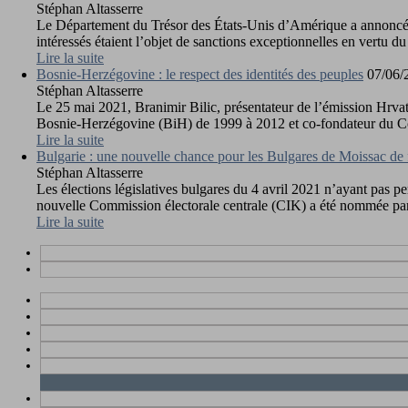
Stéphan Altasserre
Le Département du Trésor des États-Unis d’Amérique a annoncé le 
intéressés étaient l’objet de sanctions exceptionnelles en vertu d
Lire la suite
Bosnie-Herzégovine : le respect des identités des peuples
07/06/
Stéphan Altasserre
Le 25 mai 2021, Branimir Bilic, présentateur de l’émission Hrvat
Bosnie-Herzégovine (BiH) de 1999 à 2012 et co-fondateur du Cons
Lire la suite
Bulgarie : une nouvelle chance pour les Bulgares de Moissac de fa
Stéphan Altasserre
Les élections législatives bulgares du 4 avril 2021 n’ayant pas 
nouvelle Commission électorale centrale (CIK) a été nommée par d
Lire la suite