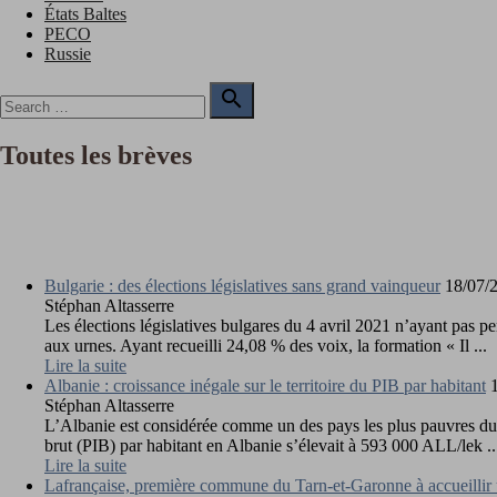
États Baltes
PECO
Russie
Search

for:
Search
Toutes les brèves
Bulgarie : des élections législatives sans grand vainqueur
18/07/
Stéphan Altasserre
Les élections législatives bulgares du 4 avril 2021 n’ayant pas p
aux urnes. Ayant recueilli 24,08 % des voix, la formation « Il ...
Lire la suite
Albanie : croissance inégale sur le territoire du PIB par habitant
1
Stéphan Altasserre
L’Albanie est considérée comme un des pays les plus pauvres du v
brut (PIB) par habitant en Albanie s’élevait à 593 000 ALL/lek ..
Lire la suite
Lafrançaise, première commune du Tarn-et-Garonne à accueillir 