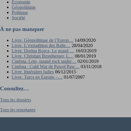
Économie
Géopolitique
Politique
Société
À ne pas manquer
Livre. Géopolitique de l’Europ…
14/09/2020
Livre. L’extradition des Balte…
28/04/2020
Livre. Dorina Roşca, Le grand …
16/03/2019
Livre. Christian Bromberger, L…
08/01/2019
Cinéma. Leto, quand rock under…
02/01/2019
Cinéma : Cold War de Paweł Paw…
03/11/2018
Livre. Itinéraires baltes
06/12/2015
Livre. Turcs en Europe –…
01/07/2007
Consultez…
Tous les dossiers
Tous les reportages