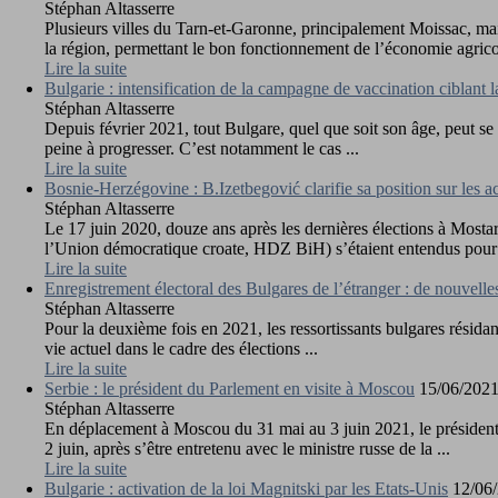
Stéphan Altasserre
Plusieurs villes du Tarn-et-Garonne, principalement Moissac, mai
la région, permettant le bon fonctionnement de l’économie agricol
Lire la suite
Bulgarie : intensification de la campagne de vaccination ciblant 
Stéphan Altasserre
Depuis février 2021, tout Bulgare, quel que soit son âge, peut se
peine à progresser. C’est notamment le cas ...
Lire la suite
Bosnie-Herzégovine : B.Izetbegović clarifie sa position sur les 
Stéphan Altasserre
Le 17 juin 2020, douze ans après les dernières élections à Most
l’Union démocratique croate, HDZ BiH) s’étaient entendus pour s
Lire la suite
Enregistrement électoral des Bulgares de l’étranger : de nouvelle
Stéphan Altasserre
Pour la deuxième fois en 2021, les ressortissants bulgares résidan
vie actuel dans le cadre des élections ...
Lire la suite
Serbie : le président du Parlement en visite à Moscou
15/06/202
Stéphan Altasserre
En déplacement à Moscou du 31 mai au 3 juin 2021, le président 
2 juin, après s’être entretenu avec le ministre russe de la ...
Lire la suite
Bulgarie : activation de la loi Magnitski par les Etats-Unis
12/06