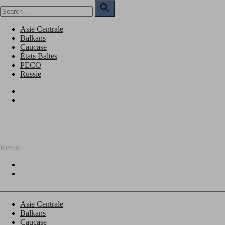
Skip
Search

to
for:
Search
content
Asie Centrale
Balkans
Caucase
États Baltes
PECO
Russie
Facebook
Twitter
REGARD SUR L'EST
Revue
Facebook
Twitter
Asie Centrale
Balkans
Caucase