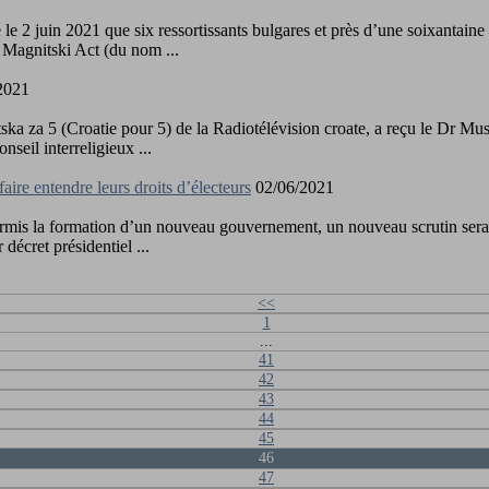
2 juin 2021 que six ressortissants bulgares et près d’une soixantaine d
u Magnitski Act (du nom ...
2021
ska za 5 (Croatie pour 5) de la Radiotélévision croate, a reçu le Dr Mu
eil interreligieux ...
ire entendre leurs droits d’électeurs
02/06/2021
permis la formation d’un nouveau gouvernement, un nouveau scrutin sera 
écret présidentiel ...
<<
1
...
41
42
43
44
45
46
47