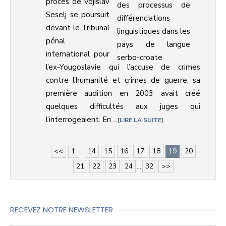
procès de Vojislav
Seselj se poursuit
devant le Tribunal
pénal
international pour
l’ex-Yougoslavie qui l’accuse de crimes
contre l’humanité et crimes de guerre, sa
première audition en 2003 avait créé
quelques difficultés aux juges qui
l’interrogeaient. En ...
LIRE LA SUITE
<<
1
...
14
15
16
17
18
19
20
21
22
23
24
...
32
>>
RECEVEZ NOTRE NEWSLETTER