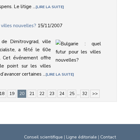
ns. Le litige ...
LIRE LA SUITE
 villes nouvelles?
15/11/2007
de Dimitrovgrad, ville
ialiste, a fêté le 60e
n. Cet événement offre
e point sur les villes
d’avancer certaines ...
LIRE LA SUITE
18
19
20
21
22
23
24
25
...
32
>>
Conseil scientifique
|
Ligne éditoriale
|
Contact