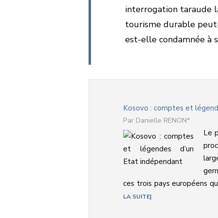
interrogation taraude l
tourisme durable peut-i
est-elle condamnée à sub
Kosovo : comptes et légend
Danielle RENON*
Le p
proc
lar
ger
ces trois pays européens qui
LA SUITE