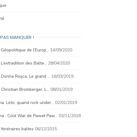
ique
été
 PAS MANQUER !
. Géopolitique de l’Europ…
14/09/2020
. L’extradition des Balte…
28/04/2020
. Dorina Roşca, Le grand …
16/03/2019
. Christian Bromberger, L…
08/01/2019
a. Leto, quand rock under…
02/01/2019
ma : Cold War de Paweł Paw…
03/11/2018
. Itinéraires baltes
06/12/2015