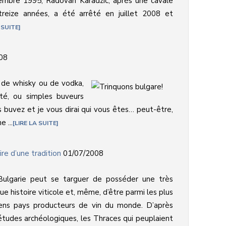
embre 1995, Radovan Karadzic, après une cavale
treize années, a été arrêté en juillet 2008 et
 SUITE
08
 de whisky ou de vodka,
é, ou simples buveurs
s buvez et je vous dirai qui vous êtes… peut-être,
 ...
LIRE LA SUITE
ire d’une tradition
01/07/2008
Bulgarie peut se targuer de posséder une très
ue histoire viticole et, même, d’être parmi les plus
iens pays producteurs de vin du monde. D’après
études archéologiques, les Thraces qui peuplaient