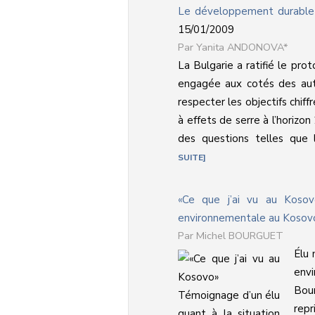
Le développement durable e
15/01/2009
Yanita ANDONOVA*
La Bulgarie a ratifié le pro
engagée aux cotés des autr
respecter les objectifs chif
à effets de serre à l’horiz
des questions telles que l
SUITE
«Ce que j’ai vu au Kosov
environnementale au Kosov
Michel BOURGUET
Élu 
env
Bou
rep