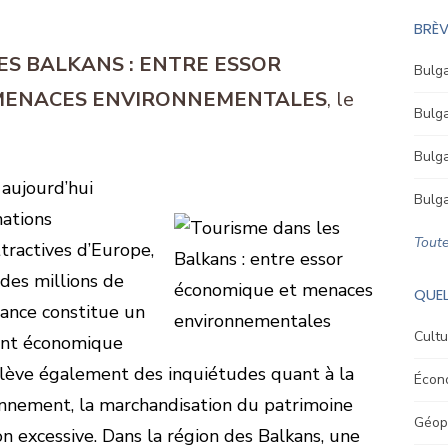
BRÈV
ES BALKANS : ENTRE ESSOR
Bulga
MENACES ENVIRONNEMENTALES
Bulga
Bulga
 aujourd’hui
Bulga
ations
Toute
ttractives d’Europe,
des millions de
QUEL
ssance constitue un
Cultu
ent économique
oulève également des inquiétudes quant à la
Écon
onnement, la marchandisation du patrimoine
Géopo
ion excessive. Dans la région des Balkans, une