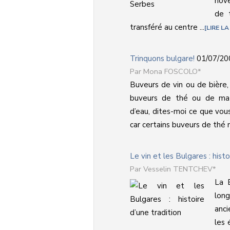
nov
de 
transféré au centre ...
LIRE LA
Trinquons bulgare!
01/07/20
Mona FOSCOLO*
Buveurs de vin ou de bière,
buveurs de thé ou de mat
d’eau, dites-moi ce que vou
car certains buveurs de thé ne
Le vin et les Bulgares : histo
Vesselin TENTCHEV*
La 
long
anc
les 